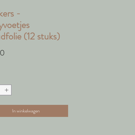
kers -
yvoetjes
folie (12 stuks)
Prijs
50
In winkelwagen