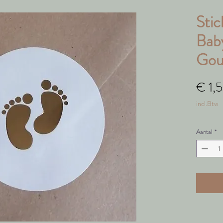
Stic
Bab
Goud
€ 1,
incl.Btw
Aantal
*