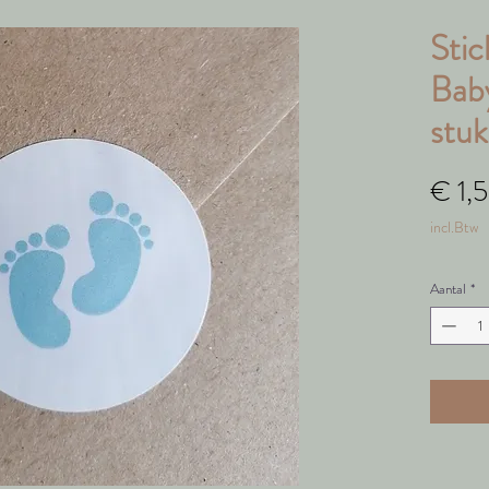
Stic
Baby
stuk
€ 1,
incl.Btw
Aantal
*