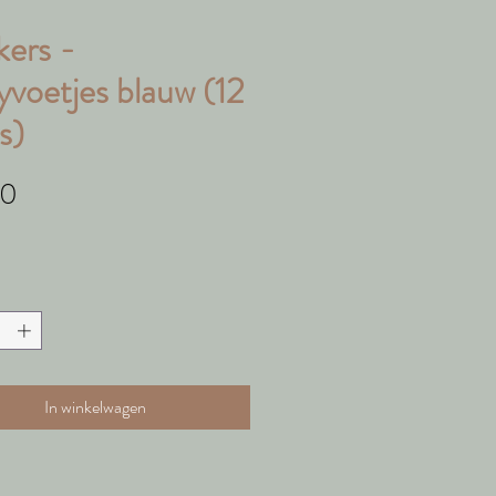
kers -
voetjes blauw (12
s)
Prijs
50
In winkelwagen