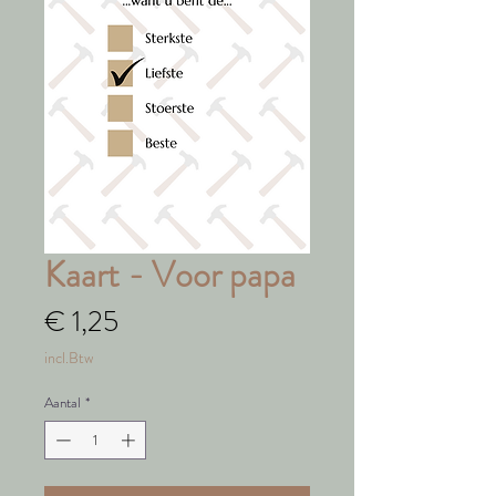
Kaart - Voor papa
Prijs
€ 1,25
incl.Btw
Aantal
*