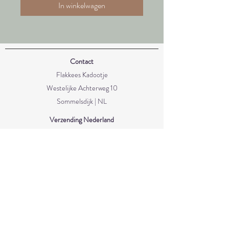
In winkelwagen
Contact
Flakkees Kadootje
Westelijke Achterweg 10
Sommelsdijk | NL
Verzending Nederland
- Brievenbus €4,15
- Pakketpost €6,95
- Met track & trace €8,90
- Gratis verzending vanaf €50
Verzending België/Duitsland
- Pakketpost €5,70
- Met track & trace €12