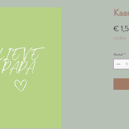
Kaar
€ 1,
incl.Btw
Aantal
*