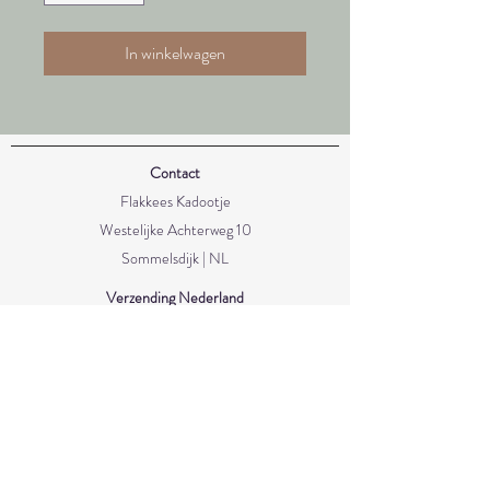
In winkelwagen
Contact
Flakkees Kadootje
Westelijke Achterweg 10
Sommelsdijk | NL
Verzending Nederland
- Brievenbus €4,15
- Pakketpost €6,95
- Met track & trace €8,90
- Gratis verzending vanaf €50
Verzending België/Duitsland