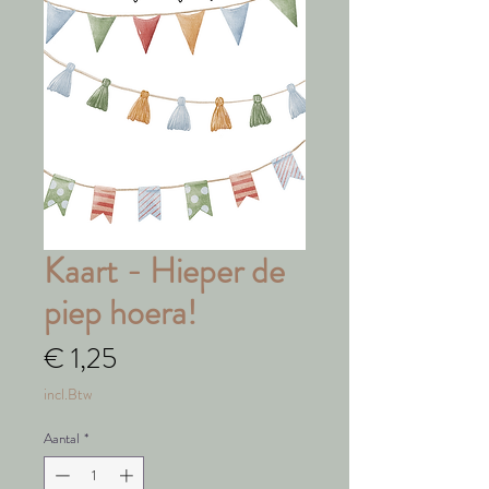
Kaart - Hieper de
piep hoera!
Prijs
€ 1,25
incl.Btw
Aantal
*