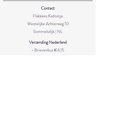
Contact
Flakkees Kadootje
Westelijke Achterweg 10
Sommelsdijk | NL
Verzending Nederland
- Brievenbus €4,15
- Pakketpost €6,95
- Met track & trace €8,90
- Gratis verzending vanaf €50
Verzending België/Duitsland
- Pakketpost €5,70
- Met track & trace €12
Service
Verzenden en levertijd
Retourneren