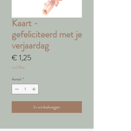
Kaart -
gefeliciteerd met je
verjaardag
Prijs
€ 1,25
incl.Btw
Aantal
*
In winkelwagen