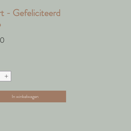
t - Gefeliciteerd
o
Prijs
50
In winkelwagen