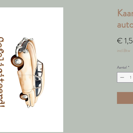
Kaar
aut
€ 1,
incl.Btw
Aantal
*