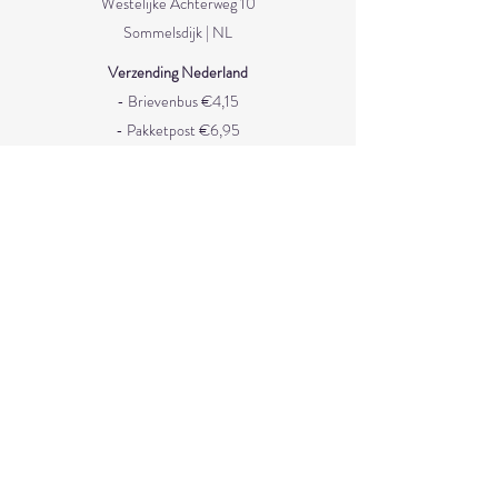
Westelijke Achterweg 10
Sommelsdijk | NL
Verzending Nederland
- Brievenbus €4,15
- Pakketpost €6,95
- Met track & trace €8,90
- Gratis verzending vanaf €50
Verzending België/Duitsland
- Pakketpost €5,70
- Met track & trace €12
Service
Verzenden en levertijd
Retourneren
Gratis ophalen
Uw bestelling is gratis op te halen in: