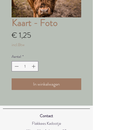
Kaart - Foto
Prijs
€ 1,25
incl.Btw
Aantal
*
In winkelwagen
Contact
Flakkees Kadootje