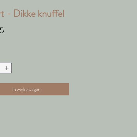
t - Dikke knuffel
Prijs
25
In winkelwagen