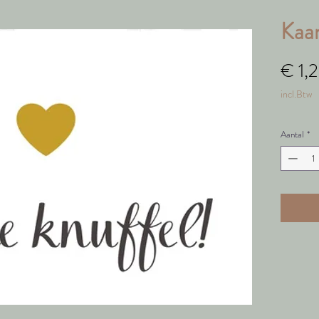
Kaar
€ 1,
incl.Btw
Aantal
*