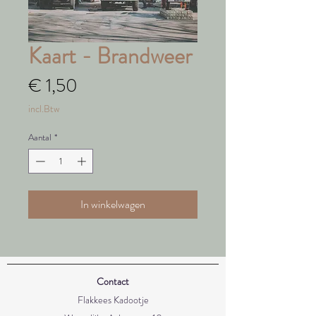
Kaart - Brandweer
Prijs
€ 1,50
incl.Btw
Aantal
*
In winkelwagen
Contact
Flakkees Kadootje