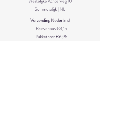
Westelijke Achterweg 10
Sommelsdijk | NL
Verzending Nederland
- Brievenbus €4,15
- Pakketpost €6,95
- Met track & trace €8,90
- Gratis verzending vanaf €50
Verzending België/Duitsland
- Pakketpost €5,70
- Met track & trace €12
Service
Verzenden en levertijd
Retourneren
Gratis ophalen
Uw bestelling is gratis op te halen in: