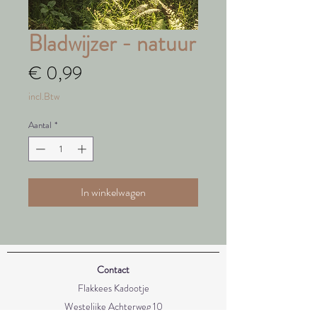
Bladwijzer - natuur
Prijs
€ 0,99
incl.Btw
Aantal
*
In winkelwagen
Contact
Flakkees Kadootje
Westelijke Achterweg 10